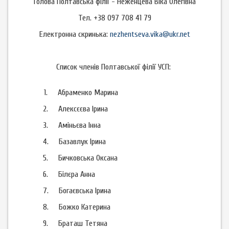
Голова Полтавська філії - Неженцева Віка Олегівна
Тел. +38 097 708 41 79
Електронна скринька:
nezhentseva.vika@ukr.net
Список членів Полтавської філії УСП:
1. Абраменко Марина
2.
Алексєєва Ірина
3.
Аміньєва Інна
4.
Базавлук Ірина
5.
Бичковська Оксана
6.
Білєра Анна
7.
Богаєвська Ірина
8.
Божко Катерина
9.
Браташ Тетяна