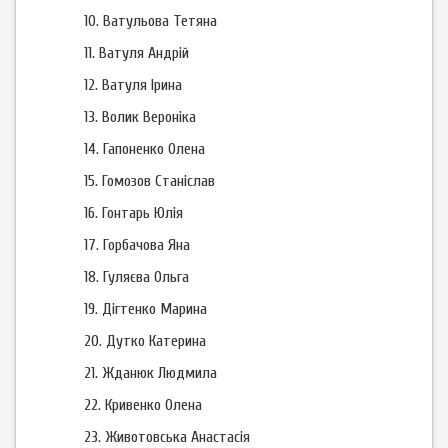
10.
Ватульова Тетяна
11.
Ватуля Андрій
12.
Ватуля Ірина
13.
Волик Вероніка
14.
Гапоненко Олена
15.
Гомозов Станіслав
16.
Гонтарь Юлія
17.
Горбачова Яна
18.
Гуляєва Ольга
19.
Дігтенко Марина
20.
Дутко Катерина
21.
Жданюк Людмила
22. Кривенко Олена
23.
Животовська Анастасія