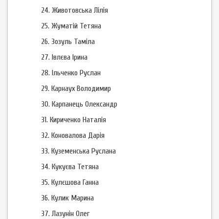
24.
Животовська Лілія
25.
Жуматій Тетяна
26.
Зозуль Таміла
27.
Івлєва Ірина
28.
Ільченко Руслан
29.
Карнаух Володимир
30.
Карпанець Олександр
31.
Кириченко Наталія
32.
Коновалова Дарія
33.
Куземенська Руслана
34.
Кукуєва Тетяна
35.
Кулєшова Ганна
36.
Кулик Марина
37.
Лазунін Олег