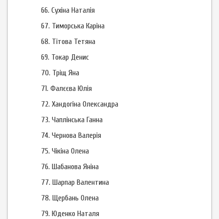
66.
Сухіна Наталія
67.
Тиморська Каріна
68.
Тітова Тетяна
69.
Токар Денис
70.
Тріщ Яна
71.
Фалєєва Юлія
72.
Хандогіна Олександра
73.
Чаплінська Ганна
74.
Чернова Валерія
75.
Чікіна Олена
76.
Шабанова Яніна
77.
Шарпар Валентина
78.
Щербань Олена
79.
Юденко Наталя