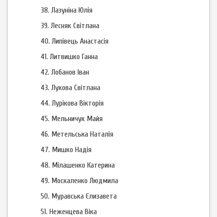
38.
Лазуніна Юлія
39.
Лесняк Світлана
40.
Липівець Анастасія
41.
Литвишко Ганна
42.
Лобанов Іван
43.
Лукова Світлана
44.
Лурікова Вікторія
45.
Мельничук Майя
46.
Метельська Наталія
47.
Мишко Надія
48.
Мілашенко Катерина
49.
Москаленко Людмила
50.
Муравська Єлизавета
51.
Неженцева Віка