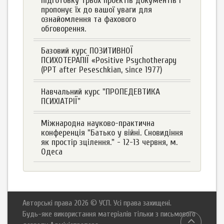
підготовку трьох проєктів документів і
пропонує їх до вашої уваги для
ознайомлення та фахового
обговорення.
Базовий курс ПОЗИТИВНОЇ
ПСИХОТЕРАПІЇ «Positive Psychotherapy
(PPT after Peseschkian, since 1977)
Навчальний курс "ПРОПЕДЕВТИКА
ПСИХІАТРІЇ"
Міжнародна науково-практична
конференція "Батько у війні. Сновидіння
як простір зцілення." - 12-13 червня, м.
Одеса
Авторські права 2026 © УСП. Усі права захищені.
Будь-яке використання матеріалів тільки з письмового