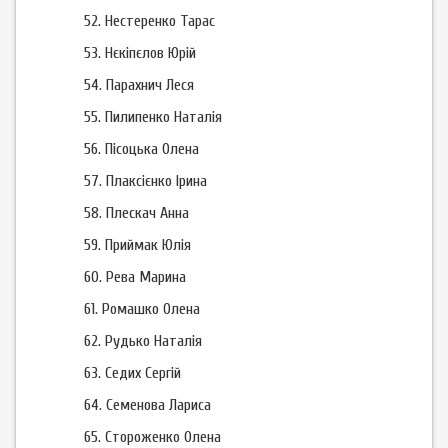
52.
Нестеренко Тарас
53.
Нєкіпєлов Юрій
54.
Парахнич Леся
55.
Пилипенко Наталія
56.
Пісоцька Олена
57.
Плаксієнко Ірина
58.
Плескач Анна
59.
Приймак Юлія
60.
Рева Марина
61.
Ромашко Олена
62.
Рудько Наталія
63.
Седих Сергій
64.
Семенова Лариса
65.
Стороженко Олена