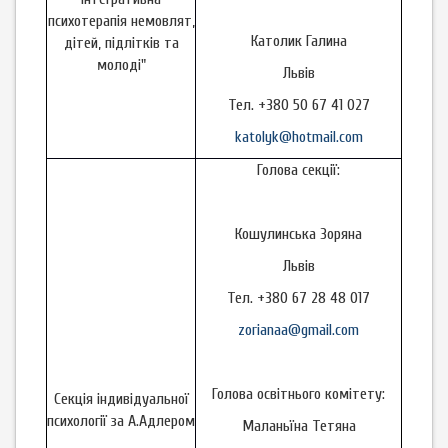
психотерапія немовлят,
Католик Галина
дітей, підлітків та
молоді"
Львів
Тел. +380 50 67 41 027
katolyk@hotmail.com
Голова секції:
Кошулинська Зоряна
Львів
Тел. +380 67 28 48 017
zorianaa@gmail.com
Голова освітнього комітету:
Секція індивідуальної
психології за А.Адлером
Маланьїна Тетяна