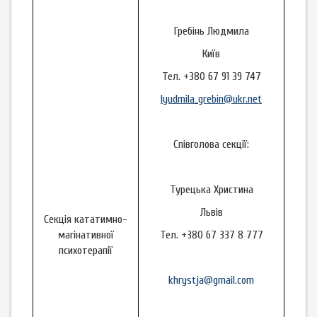
Гребінь Людмила
Київ
Тел. +380 67 91 39 747
lyudmila_grebin@ukr.net
Співголова секції:
Турецька Христина
Львів
Секція кататимно-
магінативної
Тел. +380 67 337 8 777
психотерапії
khrystja@gmail.com