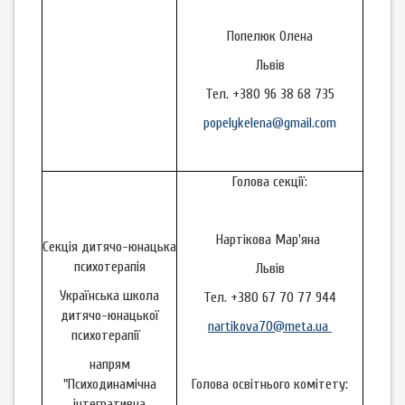
Попелюк Олена
Львів
Тел. +380 96 38 68 735
popelykelena@gmail.com
Голова секції:
Нартікова Мар'яна
Секція дитячо-юнацька
психотерапія
Львів
Українська школа
Тел. +380 67 70 77 944
дитячо-юнацької
nartikova70@meta.ua
психотерапії
напрям
"Психодинамічна
Голова освітнього комітету:
інтегративна