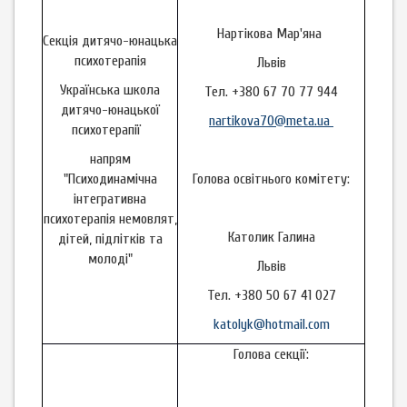
Нартікова Мар'яна
Секція дитячо-юнацька
психотерапія
Львів
Українська школа
Тел. +380 67 70 77 944
дитячо-юнацької
nartikova70@meta.ua
психотерапії
напрям
"Психодинамічна
Голова освітнього комітету:
інтегративна
психотерапія немовлят,
Католик Галина
дітей, підлітків та
молоді"
Львів
Тел. +380 50 67 41 027
katolyk@hotmail.com
Голова секції: