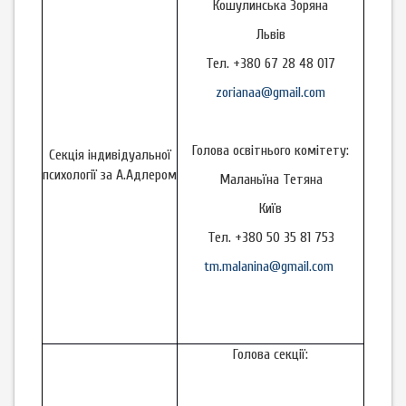
Кошулинська Зоряна
Львів
Тел. +380 67 28 48 017
zorianaa@gmail.com
Голова освітнього комітету:
Секція індивідуальної
психології за А.Адлером
Маланьїна Тетяна
Київ
Тел. +380 50 35 81 753
tm.malanina@gmail.com
Голова секції: