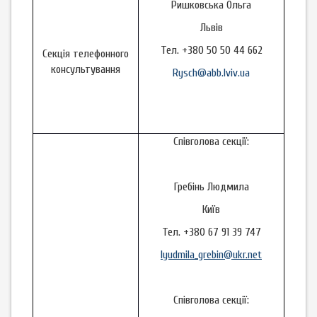
Ришковська Ольга
Львів
Тел. +380 50 50 44 662
Секція телефонного
консультування
Rysch@abb.lviv.ua
Співголова секції:
Гребінь Людмила
Київ
Тел. +380 67 91 39 747
lyudmila_grebin@ukr.net
Співголова секції: