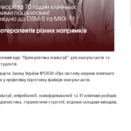
ісячний курс “Пропедевтика психіатрії” для консультантів та
студентів.
андарти Закону України №12030 «Про систему охорони психічного
ня у професійну підготовку фахівців консультантів,
атрії, нейробіології, психофармакології та 35 клінічних розборів
діагностика, терапевтичні стратегії, ведення складних випадків,