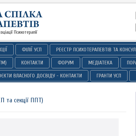
оціації Психотерапії
КЦІЇ
ФІЛІЇ УСП
РЕЄСТР ПСИХОТЕРАПЕВТІВ ТА КОНСУЛ
ТМ)
КОНТАКТИ
ФОРУМ
МЕДІАТЕКА
ПОР
РОЄКТИ ВЛАСНОГО ДОСВІДУ - КОНТАКТИ
ГРАНТИ УСП
СП та секції ППТ)