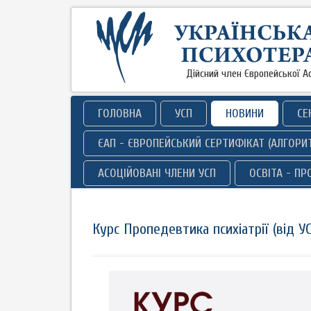
Дійсний член Європейської Ас
ГОЛОВНА
УСП
НОВИНИ
СЕ
ЄАП - ЄВРОПЕЙСЬКИЙ СЕРТИФІКАТ (АЛГОРИ
АСОЦІЙОВАНІ ЧЛЕНИ УСП
ОСВІТА - П
Курс Пропедевтика психіатрії (від У