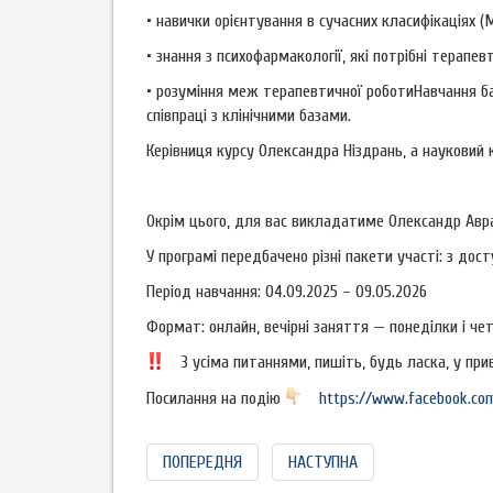
• навички орієнтування в сучасних класифікаціях (
• знання з психофармакології, які потрібні терапе
• розуміння меж терапевтичної роботиНавчання ба
співпраці з клінічними базами.
Керівниця курсу Олександра Ніздрань, а науковий
Окрім цього, для вас викладатиме Олександр Ав
У програмі передбачено різні пакети участі: з дос
Період навчання: 04.09.2025 – 09.05.2026
Формат: онлайн, вечірні заняття — понеділки і чет
З усіма питаннями, пишіть, будь ласка, у при
Посилання на подію
https://www.facebook.co
ПОПЕРЕДНЯ
НАСТУПНА