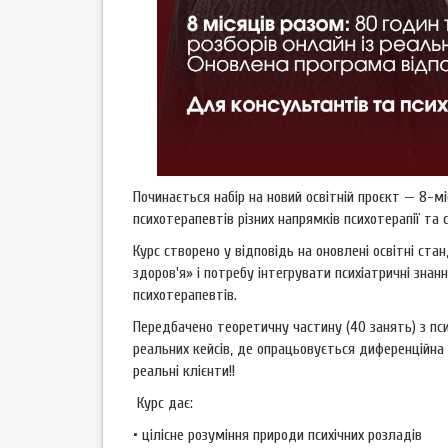
Починається набір на новий освітній проєкт — 8-м
психотерапевтів різних напрямків психотерапії та 
Курс створено у відповідь на оновлені освітні ст
здоров'я» і потребу інтегрувати психіатричні знан
психотерапевтів.
Передбачено теоретичну частину (40 занять) з психі
реальних кейсів, де опрацьовується диференційна 
реальні клієнти!!
Курс дає:
• цілісне розуміння природи психічних розладів