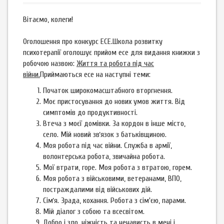
Вітаємо, колеги!
Оголошення про конкурс ЕСЕ.Школа розвитку
психотерапії оголошує прийом есе для видання книжки з
робочою назвою:
Життя та робота під час
війни.
Приймаються есе на наступні теми:
Початок широкомасштабного вторгнення.
Моє пристосування до нових умов життя. Від
симптомів до продуктивності.
Втеча з моєї домівки. За кордон в інше місто,
село. Мій новий звʼязок з батьківщиною.
Моя робота під час війни. Служба в армії,
волонтерська робота, звичайна робота.
Мої втрати, горе. Моя робота з втратою, горем.
Моя робота з військовими, ветеранами, ВПО,
постраждалими від військових дій.
Сімʼя. Зрада, кохання. Робота з сім'єю, парами.
Мій діалог з собою та всесвітом.
Добро і зло, ніжність та ненависть в мені і