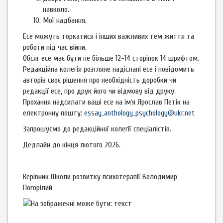
навколо.
Мої надбання.
Есе можуть торкатися і інших важливих тем життя та
роботи під час війни.
Обсяг есе має бути не більше 12-14 сторінок 14 шрифтом.
Редакційна колегія розгляне надіслані есе і повідомить
авторів своє рішення про необхідність доробки чи
редакції есе, про друк його чи відмову від друку.
Прохання надсилати ваші есе на імʼя Ярослав Петік на
електронну пошту:
essay_anthology_psychology@ukr.net
Запрошуємо до редакційної колегії спеціалістів.
Дедлайн до кінця лютого 2026.
Керівник Школи розвитку психотерапії Володимир
Погорілий