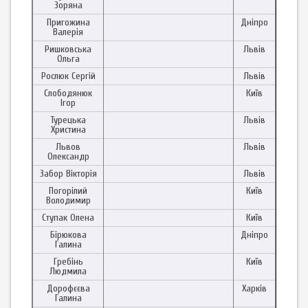
Зоряна
Пригожина
Дніпро
Валерія
Ришковська
Львів
Ольга
Рослюк Сергій
Львів
Слободянюк
Київ
Ігор
Турецька
Львів
Христина
Львов
Львів
Олександр
Забор Вікторія
Львів
Погорілий
Київ
Володимир
Ступак Олена
Київ
Бірюкова
Дніпро
Галина
Гребінь
Київ
Людмила
Дорофєєва
Харків
Галина