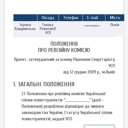
Посада
Телефон
E-mail
Місто
Зоряна
Голова
Львів
zorianaa@gmail.com
Кошулинська
Ревкомісії
УСП
ПОЛОЖЕННЯ
ПРО РЕВІЗІЙНУ КОМІСІЮ
Проект, затверджений за основу Рішенням Секретаріату
УСП
від 12 грудня 2009 р., м.Львів
1. ЗАГАЛЬНІ ПОЛОЖЕННЯ
1.1. Положення про ревізійну комісію Української
спілки психотерапевтів "_________________" (далі -
Положення) розроблено відповідно до чинного
законодавства України, Статуту Української спілки
психотерапевтів, надалі УСП.