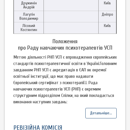
Дружинін
Київ
Андрій
Лагутін
Дніпро
Володимир
Лісовий
Київ
Костянтин
Положення
про Раду навчаючих психотерапевтів УСП
Метою діяльності РНП УСП є впровадження європейських
стандартів психотерапевтичної освіти в Україні.Головним
завданням РНП УСП є акредитація в ЄАП як окремої
освітньої інституції, що має право надавати
Європейський сертифікат з психотерапії.І. Рада
навчаючих психотерапевтів УСП (РНП) є окремим
структурним підрозділом Спілки, на який покладається
виконання наступних завдань:
Детальніше...
РЕВІЗІЙНА КОМІСІЯ