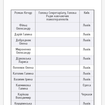
Роман Кечур
Голова Секретаріату, Голова
Київ
Ради навчаючих
психотерапевтів
Фільц
Львів
Олександр
Дарій Галина
Львів
Добродняк
Львів
Олена
Мироненко
Львів
Олександр
Дідковська
Львів
Лариса
Попелюк Олена
Львів
Католик Галина
Львів
Василик Ірина
Львів
Калмикова
Одеса
Галина
Карікаш
Черкаси
Володимир
Кошулинська
Львів